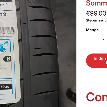
Somme
€99,00
Steuern inklu
Menge
In de
Con