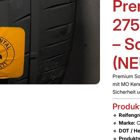
Pre
275
– S
(NE
Premium S
mit MO Kenn
Sicherheit 
Produkt
🔹
Reifengr
🔹
Marke:
C
🔹
DOT / He
🔹
Produkts