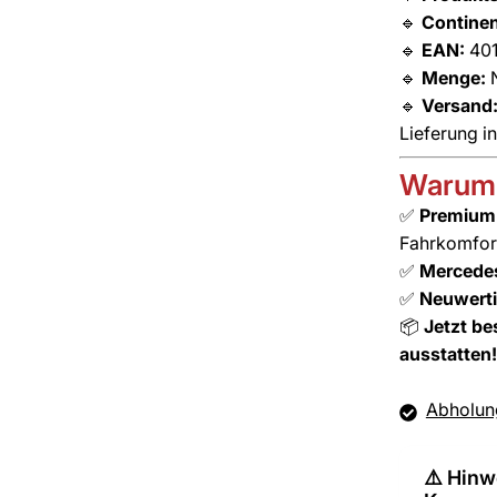
🔹
Continen
🔹
EAN:
401
🔹
Menge:
N
🔹
Versand
Lieferung i
Warum 
✅
Premium 
Fahrkomfor
✅
Mercedes
✅
Neuwerti
📦
Jetzt be
ausstatten!
Abholung
⚠️ Hinw