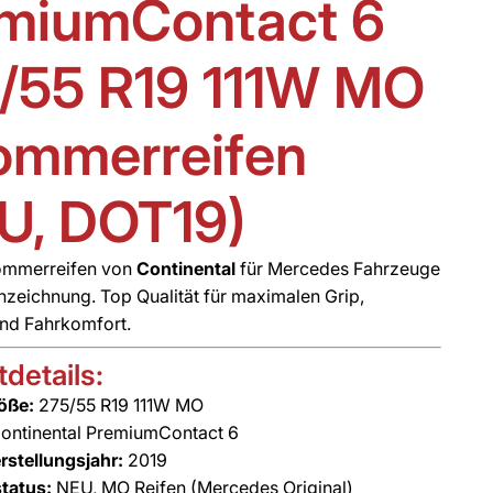
miumContact 6
/55 R19 111W MO
ommerreifen
U, DOT19)
ommerreifen von
Continental
für Mercedes Fahrzeuge
zeichnung. Top Qualität für maximalen Grip,
und Fahrkomfort.
details:
öße:
275/55 R19 111W MO
ontinental PremiumContact 6
rstellungsjahr:
2019
tatus:
NEU, MO Reifen (Mercedes Original)