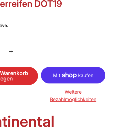
rreifen DOT19
sive.
n Warenkorb
legen
Weitere
Bezahlmöglichkeiten
tinental