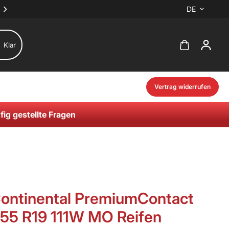
DE
Klar
Vertrag widerrufen
fig gestellte Fragen
ontinental PremiumContact
/55 R19 111W MO Reifen